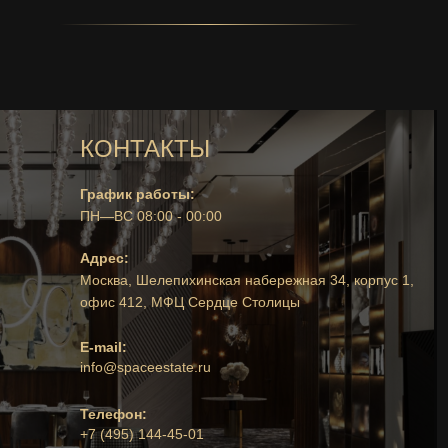
КОНТАКТЫ
График работы:
ПН—ВС 08:00 - 00:00
Адрес:
Москва, Шелепихинская набережная 34, корпус 1,
офис 412, МФЦ Сердце Столицы
E-mail:
info@spaceestate.ru
Телефон:
+7 (495) 144-45-01