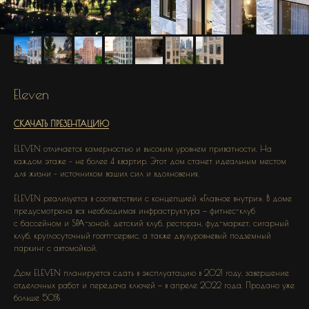
Eleven
СКАЧАТЬ ПРЕЗЕНТАЦИЮ
ELEVEN отличается камерностью и высоким уровнем приватности. На
каждом этаже – не более 4 квартир. Этот дом станет идеальным местом
для жизни – источником ваших сил и вдохновения.
ELEVEN реализуется в соответствии с концепцией «Главное внутри». В доме
предусмотрена вся необходимая инфраструктура — фитнес-клуб
с бассейном и SPA-зоной, детский клуб, ресторан, фуд-маркет, сигарный
клуб, круглосуточный room-сервис, а также двухуровневый подземный
паркинг с автомойкой.
Дом ELEVEN планируется сдать в эксплуатацию в 2021 году, завершение
отделочных работ и передача ключей — в апреле 2022 года. Продано уже
больше 50%